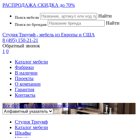
РАСПРОДАЖА
СКИДКА до 70%
Найти
Поиск мебели
Найти
Поиск по брендам
Студия Триумф - мебель из Европы и США
8 (495) 150-21-21
Обратный звонок
1
0
Каталог мебели
Фабрики
В наличии
Проекты
О компании
Гарантия
Контакты
Все фабрики
:
a
b
c
d
e
f
g
h
i
j
k
l
m
n
o
p
r
s
t
u
v
w
x
y
z
Студия Триумф
Каталог мебели
Шкафы