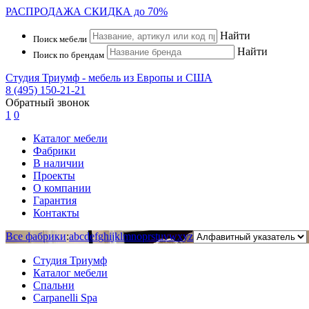
РАСПРОДАЖА
СКИДКА до 70%
Найти
Поиск мебели
Найти
Поиск по брендам
Студия Триумф - мебель из Европы и США
8 (495) 150-21-21
Обратный звонок
1
0
Каталог мебели
Фабрики
В наличии
Проекты
О компании
Гарантия
Контакты
Все фабрики
:
a
b
c
d
e
f
g
h
i
j
k
l
m
n
o
p
r
s
t
u
v
w
x
y
z
Студия Триумф
Каталог мебели
Спальни
Carpanelli Spa