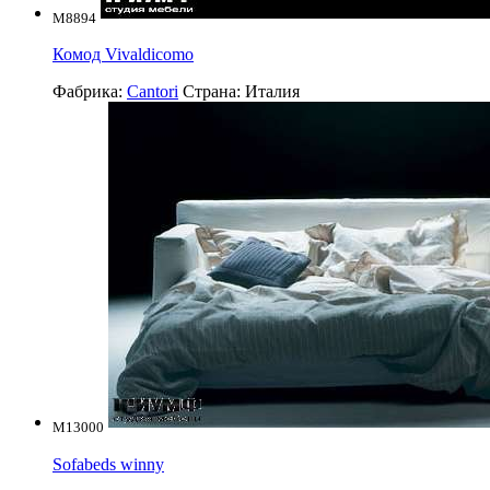
M8894
Комод Vivaldicomo
Фабрика:
Cantori
Страна:
Италия
M13000
Sofabeds winny