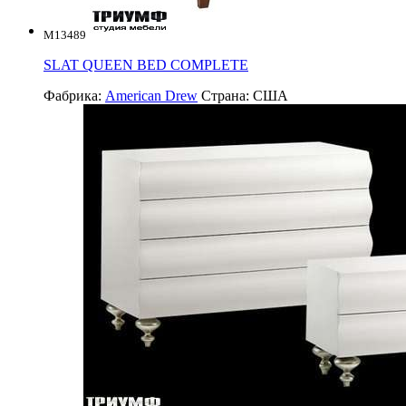
M13489
SLAT QUEEN BED COMPLETE
Фабрика:
American Drew
Страна:
США