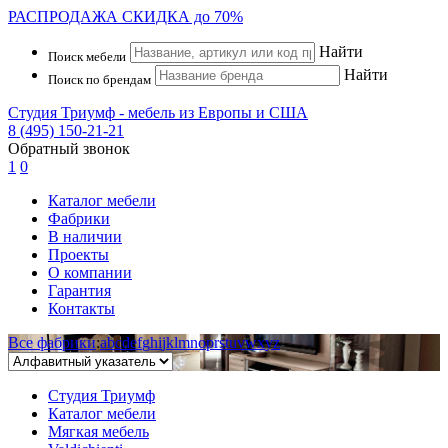
РАСПРОДАЖА
СКИДКА до 70%
Найти
Поиск мебели
Найти
Поиск по брендам
Студия Триумф - мебель из Европы и США
8 (495) 150-21-21
Обратный звонок
1
0
Каталог мебели
Фабрики
В наличии
Проекты
О компании
Гарантия
Контакты
Все фабрики
:
a
b
c
d
e
f
g
h
i
j
k
l
m
n
o
p
r
s
t
u
v
w
x
y
z
Студия Триумф
Каталог мебели
Мягкая мебель