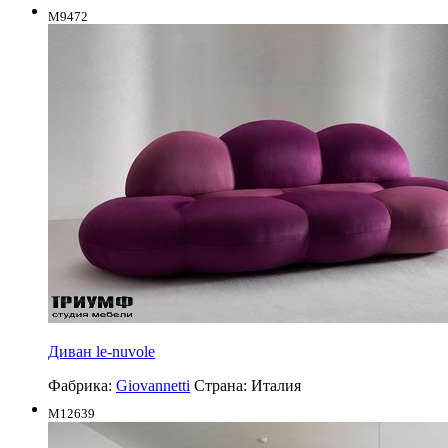
M9472
Диван le-nuvole
Фабрика:
Giovannetti
Страна:
Италия
M12639