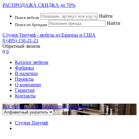
РАСПРОДАЖА
СКИДКА до 70%
Найти
Поиск мебели
Найти
Поиск по брендам
Студия Триумф - мебель из Европы и США
8 (495) 150-21-21
Обратный звонок
0
0
Каталог мебели
Фабрики
В наличии
Проекты
О компании
Гарантия
Контакты
Все фабрики
:
a
b
c
d
e
f
g
h
i
j
k
l
m
n
o
p
r
s
t
u
v
w
x
y
z
Студия Триумф