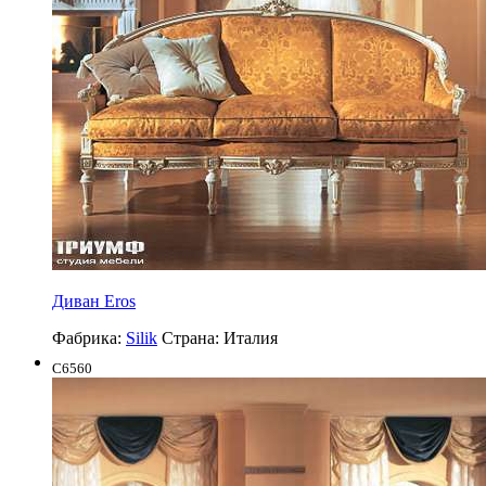
Диван Eros
Фабрика:
Silik
Страна:
Италия
C6560