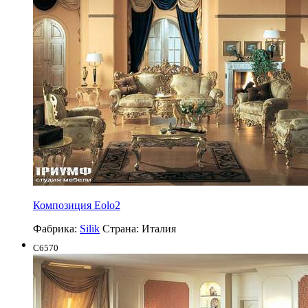
Композиция Eolo2
Фабрика:
Silik
Страна:
Италия
C6570