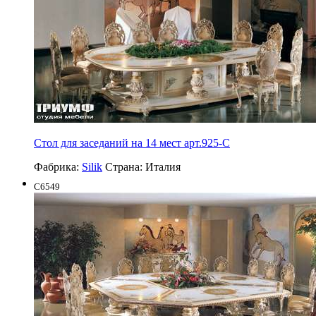
Стол для заседаний на 14 мест арт.925-С
Фабрика:
Silik
Страна:
Италия
C6549