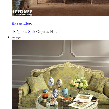
Диван Efeso
Фабрика:
Silik
Страна:
Италия
C6557