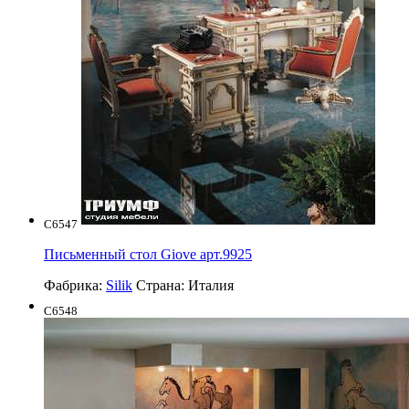
C6547
Письменный стол Giove арт.9925
Фабрика:
Silik
Страна:
Италия
C6548