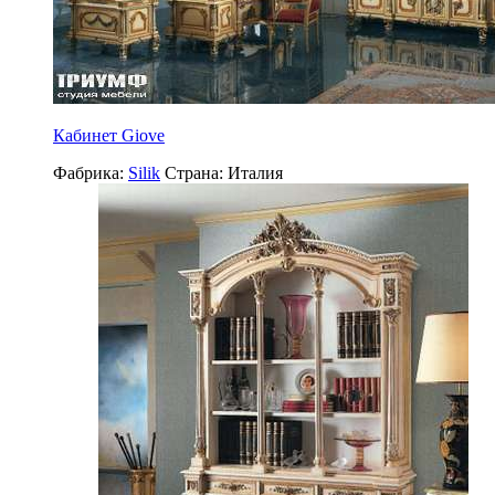
Кабинет Giove
Фабрика:
Silik
Страна:
Италия