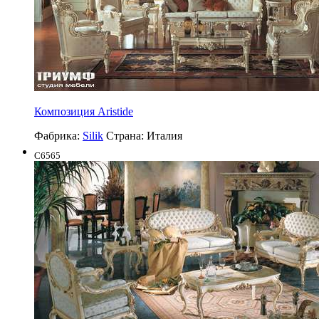
Композиция Aristide
Фабрика:
Silik
Страна:
Италия
C6565