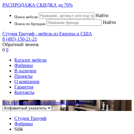
РАСПРОДАЖА
СКИДКА до 70%
Найти
Поиск мебели
Найти
Поиск по брендам
Студия Триумф - мебель из Европы и США
8 (495) 150-21-21
Обратный звонок
0
0
Каталог мебели
Фабрики
В наличии
Проекты
О компании
Гарантия
Контакты
Все фабрики
:
a
b
c
d
e
f
g
h
i
j
k
l
m
n
o
p
r
s
t
u
v
w
x
y
z
Студия Триумф
Фабрики
Silik