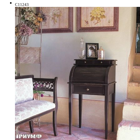
C11243