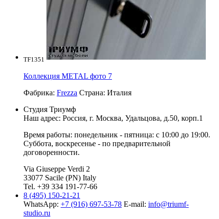
TF1351
Коллекция METAL фото 7
Фабрика:
Frezza
Страна:
Италия
Студия Триумф
Наш адрес: Россия, г.
Москва
,
Удальцова, д.50, корп.1
Время работы: понедельник - пятница: с 10:00 до 19:00.
Суббота, воскресенье - по предварительной
договоренности.
Via Giuseppe Verdi 2
33077 Sacile (PN) Italy
Tel. +39 334 191-77-66
8 (495) 150-21-21
WhatsApp:
+7 (916) 697-53-78
E-mail:
info@triumf-
studio.ru