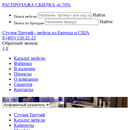
РАСПРОДАЖА
СКИДКА до 70%
Найти
Поиск мебели
Найти
Поиск по брендам
Студия Триумф - мебель из Европы и США
8 (495) 150-21-21
Обратный звонок
1
0
Каталог мебели
Фабрики
В наличии
Проекты
О компании
Гарантия
Контакты
Все фабрики
:
a
b
c
d
e
f
g
h
i
j
k
l
m
n
o
p
r
s
t
u
v
w
x
y
z
Студия Триумф
Каталог мебели
Кабинеты