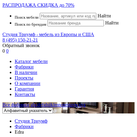
РАСПРОДАЖА
СКИДКА до 70%
Найти
Поиск мебели
Найти
Поиск по брендам
Студия Триумф - мебель из Европы и США
8 (495) 150-21-21
Обратный звонок
0
0
Каталог мебели
Фабрики
В наличии
Проекты
О компании
Гарантия
Контакты
Все фабрики
:
a
b
c
d
e
f
g
h
i
j
k
l
m
n
o
p
r
s
t
u
v
w
x
y
z
Студия Триумф
Фабрики
Edra