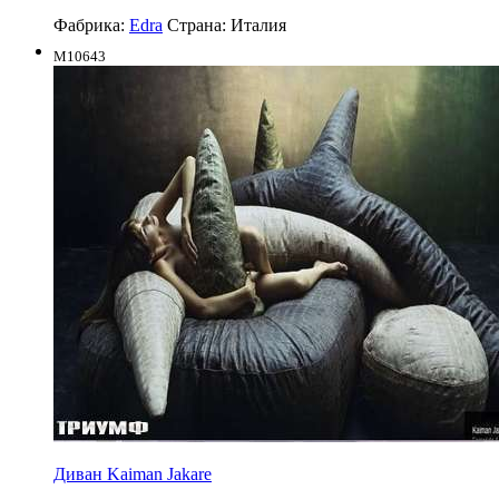
Фабрика:
Edra
Страна:
Италия
M10643
Диван Kaiman Jakare