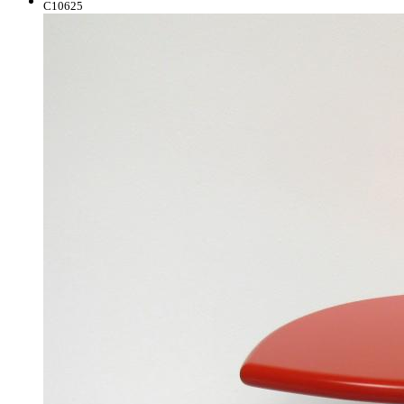
C10625