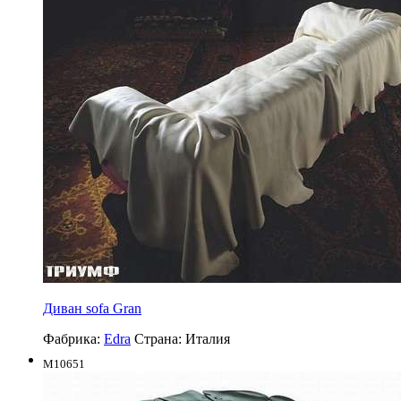
Диван sofa Gran
Фабрика:
Edra
Страна:
Италия
M10651