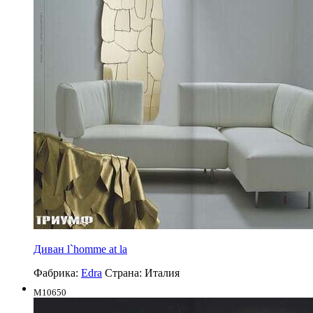
Диван l`homme at la
Фабрика:
Edra
Страна:
Италия
M10650