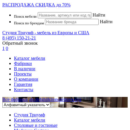
РАСПРОДАЖА
СКИДКА до 70%
Найти
Поиск мебели
Найти
Поиск по брендам
Студия Триумф - мебель из Европы и США
8 (495) 150-21-21
Обратный звонок
1
0
Каталог мебели
Фабрики
В наличии
Проекты
О компании
Гарантия
Контакты
Все фабрики
:
a
b
c
d
e
f
g
h
i
j
k
l
m
n
o
p
r
s
t
u
v
w
x
y
z
Студия Триумф
Каталог мебели
Столовые и гостиные