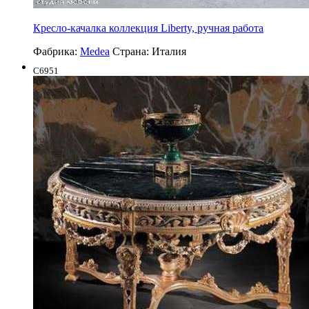
Кресло-качалка коллекция Liberty, ручная работа
Фабрика:
Medea
Страна:
Италия
C6951