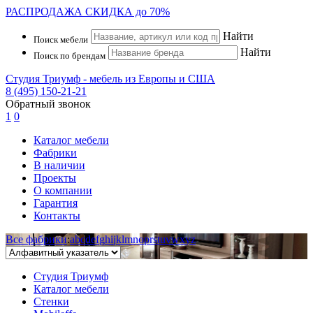
РАСПРОДАЖА
СКИДКА до 70%
Найти
Поиск мебели
Найти
Поиск по брендам
Студия Триумф - мебель из Европы и США
8 (495) 150-21-21
Обратный звонок
1
0
Каталог мебели
Фабрики
В наличии
Проекты
О компании
Гарантия
Контакты
Все фабрики
:
a
b
c
d
e
f
g
h
i
j
k
l
m
n
o
p
r
s
t
u
v
w
x
y
z
Студия Триумф
Каталог мебели
Стенки