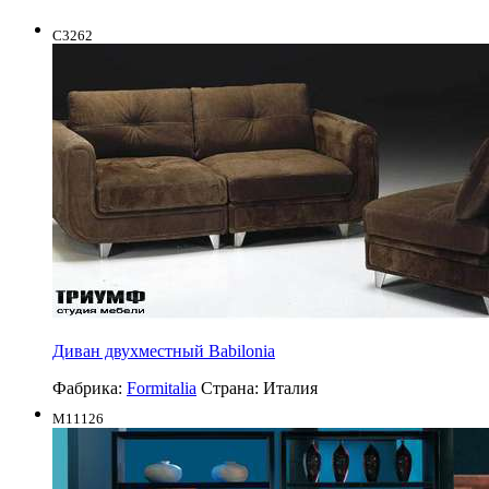
C3262
Диван двухместный Babilonia
Фабрика:
Formitalia
Страна:
Италия
M11126