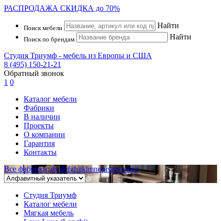
РАСПРОДАЖА
СКИДКА до 70%
Найти
Поиск мебели
Найти
Поиск по брендам
Студия Триумф - мебель из Европы и США
8 (495) 150-21-21
Обратный звонок
1
0
Каталог мебели
Фабрики
В наличии
Проекты
О компании
Гарантия
Контакты
Все фабрики
:
a
b
c
d
e
f
g
h
i
j
k
l
m
n
o
p
r
s
t
u
v
w
x
y
z
Студия Триумф
Каталог мебели
Мягкая мебель