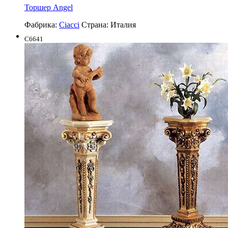
Торшер Angel
Фабрика:
Ciacci
Страна:
Италия
C6641