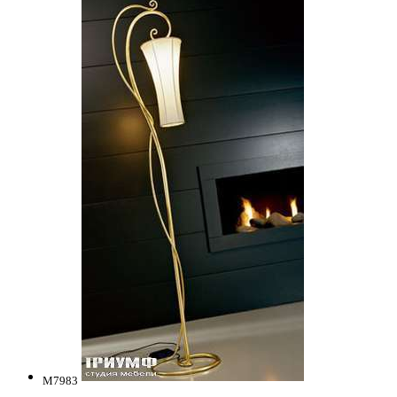
M7983