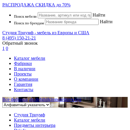
РАСПРОДАЖА
СКИДКА до 70%
Найти
Поиск мебели
Найти
Поиск по брендам
Студия Триумф - мебель из Европы и США
8 (495) 150-21-21
Обратный звонок
1
0
Каталог мебели
Фабрики
В наличии
Проекты
О компании
Гарантия
Контакты
Все фабрики
:
a
b
c
d
e
f
g
h
i
j
k
l
m
n
o
p
r
s
t
u
v
w
x
y
z
Студия Триумф
Каталог мебели
Предметы интерьера