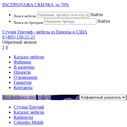
РАСПРОДАЖА
СКИДКА до 70%
Найти
Поиск мебели
Найти
Поиск по брендам
Студия Триумф - мебель из Европы и США
8 (495) 150-21-21
Обратный звонок
1
0
Каталог мебели
Фабрики
В наличии
Проекты
О компании
Гарантия
Контакты
Все фабрики
:
a
b
c
d
e
f
g
h
i
j
k
l
m
n
o
p
r
s
t
u
v
w
x
y
z
Студия Триумф
Каталог мебели
Кабинеты
Colombo Mobili