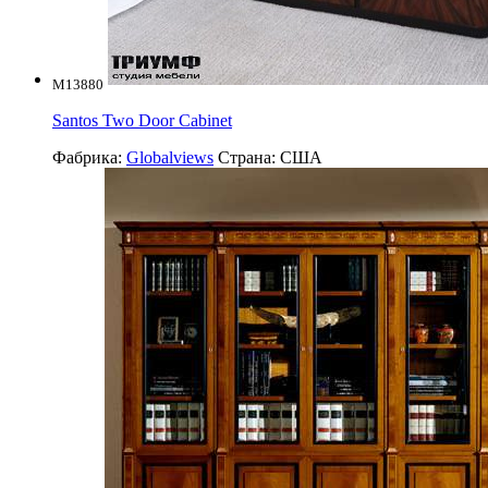
M13880
Santos Two Door Cabinet
Фабрика:
Globalviews
Страна:
США