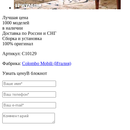
Лучшая цена
1000 моделей
в наличии
Доставка по России и СНГ
Сборка и установка
100% оригинал
Артикул:
C10129
Фабрика:
Colombo Mobili (Италия)
Узнать цену
В блокнот