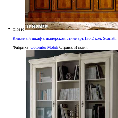
C10110
Книжный шкаф в имперском стиле арт.130.2 кол. Scarlatti
Фабрика:
Colombo Mobili
Страна:
Италия