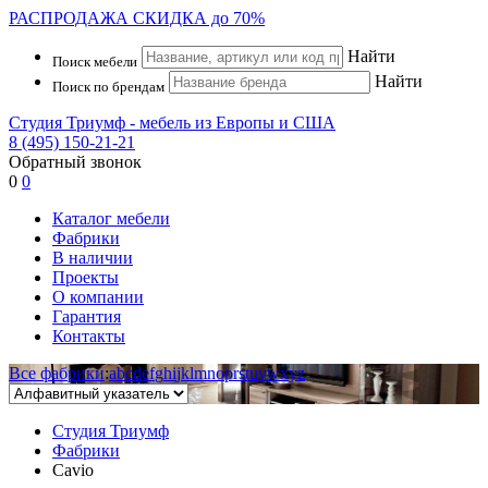
РАСПРОДАЖА
СКИДКА до 70%
Найти
Поиск мебели
Найти
Поиск по брендам
Студия Триумф - мебель из Европы и США
8 (495) 150-21-21
Обратный звонок
0
0
Каталог мебели
Фабрики
В наличии
Проекты
О компании
Гарантия
Контакты
Все фабрики
:
a
b
c
d
e
f
g
h
i
j
k
l
m
n
o
p
r
s
t
u
v
w
x
y
z
Студия Триумф
Фабрики
Cavio