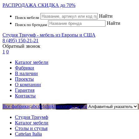
РАСПРОДАЖА
СКИДКА до 70%
Найти
Поиск мебели
Найти
Поиск по брендам
Студия Триумф - мебель из Европы и США
8 (495) 150-21-21
Обратный звонок
1
0
Каталог мебели
Фабрики
В наличии
Проекты
О компании
Гарантия
Контакты
Все фабрики
:
a
b
c
d
e
f
g
h
i
j
k
l
m
n
o
p
r
s
t
u
v
w
x
y
z
Студия Триумф
Каталог мебели
Столы и стулья
Cattelan Italia