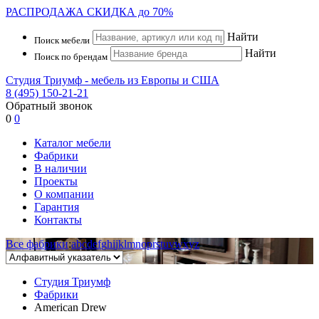
РАСПРОДАЖА
СКИДКА до 70%
Найти
Поиск мебели
Найти
Поиск по брендам
Студия Триумф - мебель из Европы и США
8 (495) 150-21-21
Обратный звонок
0
0
Каталог мебели
Фабрики
В наличии
Проекты
О компании
Гарантия
Контакты
Все фабрики
:
a
b
c
d
e
f
g
h
i
j
k
l
m
n
o
p
r
s
t
u
v
w
x
y
z
Студия Триумф
Фабрики
American Drew