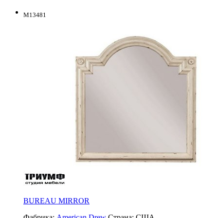
M13481
BUREAU MIRROR
Фабрика:
American Drew
Страна:
США