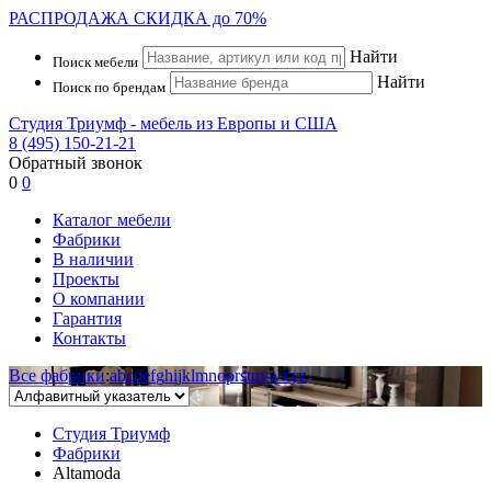
РАСПРОДАЖА
СКИДКА до 70%
Найти
Поиск мебели
Найти
Поиск по брендам
Студия Триумф - мебель из Европы и США
8 (495) 150-21-21
Обратный звонок
0
0
Каталог мебели
Фабрики
В наличии
Проекты
О компании
Гарантия
Контакты
Все фабрики
:
a
b
c
d
e
f
g
h
i
j
k
l
m
n
o
p
r
s
t
u
v
w
x
y
z
Студия Триумф
Фабрики
Altamoda