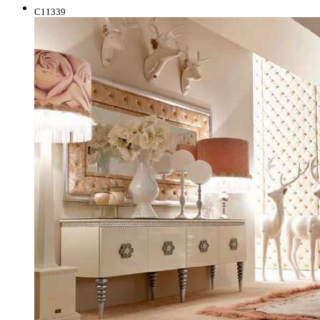
C11339