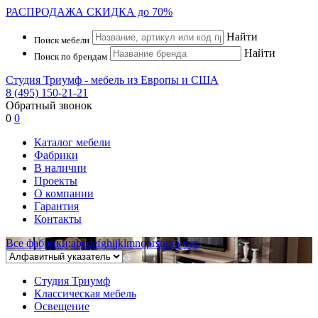
РАСПРОДАЖА
СКИДКА до 70%
Найти
Поиск мебели
Найти
Поиск по брендам
Студия Триумф - мебель из Европы и США
8 (495) 150-21-21
Обратный звонок
0
0
Каталог мебели
Фабрики
В наличии
Проекты
О компании
Гарантия
Контакты
Все фабрики
:
a
b
c
d
e
f
g
h
i
j
k
l
m
n
o
p
r
s
t
u
v
w
x
y
z
Студия Триумф
Классическая мебель
Освещение