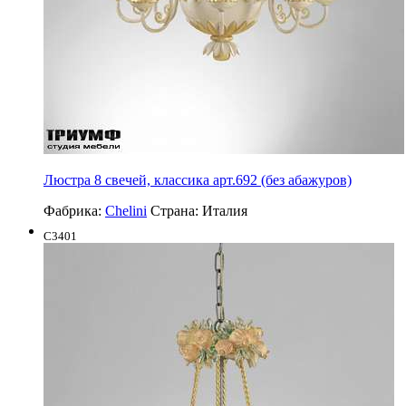
Люстра 8 свечей, классика арт.692 (без абажуров)
Фабрика:
Chelini
Страна:
Италия
C3401