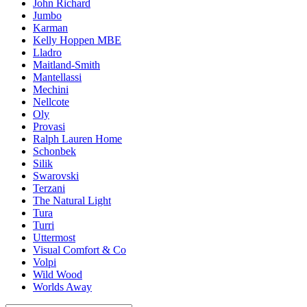
John Richard
Jumbo
Karman
Kelly Hoppen MBE
Lladro
Maitland-Smith
Mantellassi
Mechini
Nellcote
Oly
Provasi
Ralph Lauren Home
Schonbek
Silik
Swarovski
Terzani
The Natural Light
Tura
Turri
Uttermost
Visual Comfort & Co
Volpi
Wild Wood
Worlds Away