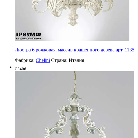
Люстра 6 рожковая, массив крашенного дерева арт. 1135
Фабрика:
Chelini
Страна:
Италия
C3406