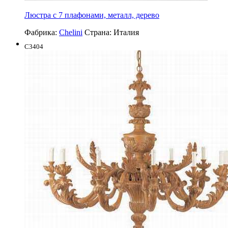
Люстра с 7 плафонами, металл, дерево
Фабрика:
Chelini
Страна:
Италия
C3404