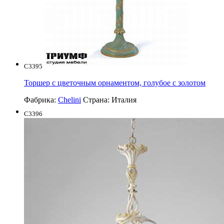
C3395
Торшер с цветочным орнаментом, голубое с золотом
Фабрика:
Chelini
Страна:
Италия
C3396