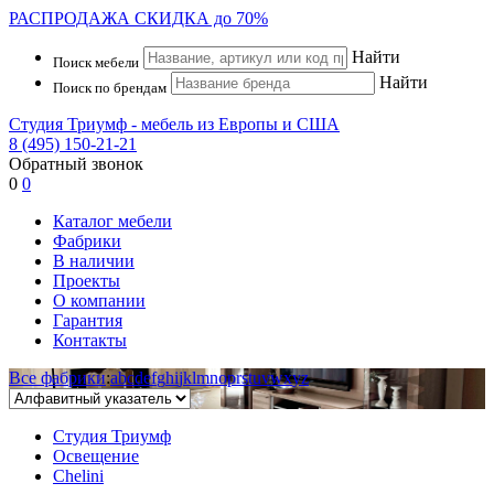
РАСПРОДАЖА
СКИДКА до 70%
Найти
Поиск мебели
Найти
Поиск по брендам
Студия Триумф - мебель из Европы и США
8 (495) 150-21-21
Обратный звонок
0
0
Каталог мебели
Фабрики
В наличии
Проекты
О компании
Гарантия
Контакты
Все фабрики
:
a
b
c
d
e
f
g
h
i
j
k
l
m
n
o
p
r
s
t
u
v
w
x
y
z
Студия Триумф
Освещение
Chelini