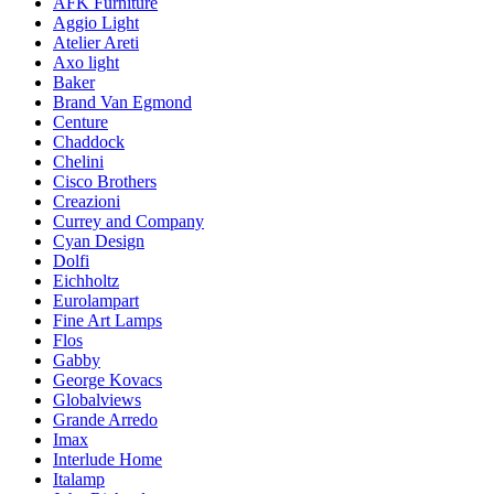
AFK Furniture
Aggio Light
Atelier Areti
Axo light
Baker
Brand Van Egmond
Centure
Chaddock
Chelini
Cisco Brothers
Creazioni
Currey and Company
Cyan Design
Dolfi
Eichholtz
Eurolampart
Fine Art Lamps
Flos
Gabby
George Kovacs
Globalviews
Grande Arredo
Imax
Interlude Home
Italamp