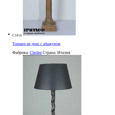
C3416
Торшер ар деко с абажуром
Фабрика:
Chelini
Страна:
Италия