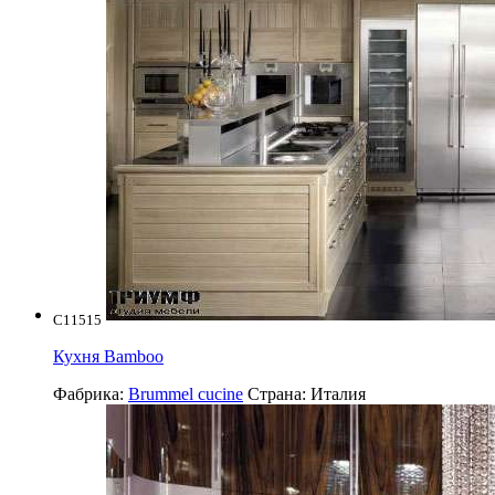
C11515
Кухня Bamboo
Фабрика:
Brummel cucine
Страна:
Италия