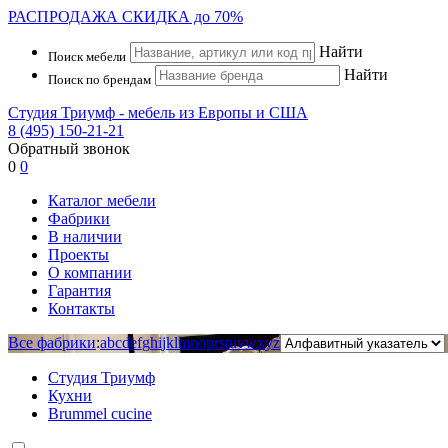
РАСПРОДАЖА
СКИДКА до 70%
Найти
Поиск мебели
Найти
Поиск по брендам
Студия Триумф - мебель из Европы и США
8 (495) 150-21-21
Обратный звонок
0
0
Каталог мебели
Фабрики
В наличии
Проекты
О компании
Гарантия
Контакты
Все фабрики
:
a
b
c
d
e
f
g
h
i
j
k
l
m
n
o
p
r
s
t
u
v
w
x
y
z
Студия Триумф
Кухни
Brummel cucine