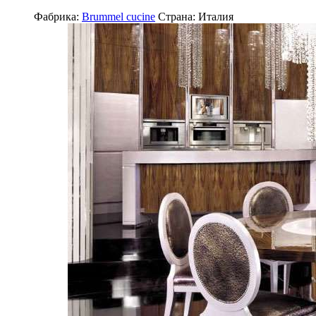
Фабрика:
Brummel cucine
Страна:
Италия