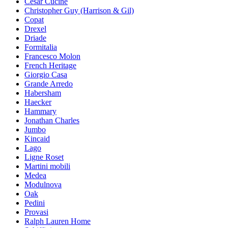
Cesar Cucine
Christopher Guy (Harrison & Gil)
Copat
Drexel
Driade
Formitalia
Francesco Molon
French Heritage
Giorgio Casa
Grande Arredo
Habersham
Haecker
Hammary
Jonathan Charles
Jumbo
Kincaid
Lago
Ligne Roset
Martini mobili
Medea
Modulnova
Oak
Pedini
Provasi
Ralph Lauren Home