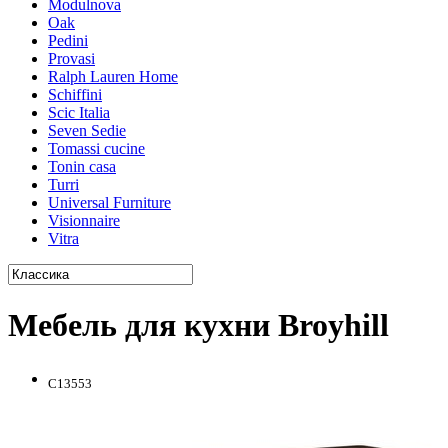
Modulnova
Oak
Pedini
Provasi
Ralph Lauren Home
Schiffini
Scic Italia
Seven Sedie
Tomassi cucine
Tonin casa
Turri
Universal Furniture
Visionnaire
Vitra
Мебель для кухни Broyhill
C13553