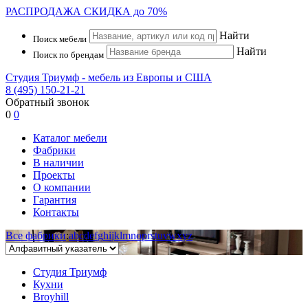
РАСПРОДАЖА
СКИДКА до 70%
Найти
Поиск мебели
Найти
Поиск по брендам
Студия Триумф - мебель из Европы и США
8 (495) 150-21-21
Обратный звонок
0
0
Каталог мебели
Фабрики
В наличии
Проекты
О компании
Гарантия
Контакты
Все фабрики
:
a
b
c
d
e
f
g
h
i
j
k
l
m
n
o
p
r
s
t
u
v
w
x
y
z
Студия Триумф
Кухни
Broyhill