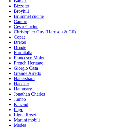
Bamax
Bizzotto
Broyhill
Brummel cucine
Cantori
Cesar Cucine
Christopher Guy (Harrison & Gil)
Copat
Drexel
Driade
Formitalia
Francesco Molon
French Heritage
Giorgio Casa
Grande Arredo
Habersham
Haecker
Hammary
Jonathan Charles
Jumbo
Kincaid
Lago
Ligne Roset
Martini mobili
Medea