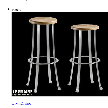
M8947
Стул Divino