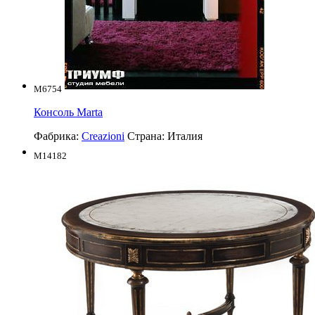
M6754
Консоль Marta
Фабрика:
Creazioni
Страна:
Италия
M14182