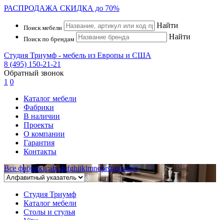
РАСПРОДАЖА
СКИДКА до 70%
Найти
Поиск мебели
Найти
Поиск по брендам
Студия Триумф - мебель из Европы и США
8 (495) 150-21-21
Обратный звонок
1
0
Каталог мебели
Фабрики
В наличии
Проекты
О компании
Гарантия
Контакты
Все фабрики
:
a
b
c
d
e
f
g
h
i
j
k
l
m
n
o
p
r
s
t
u
v
w
x
y
z
Студия Триумф
Каталог мебели
Столы и стулья