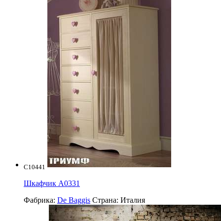
C10441
Шкафчик А0331
Фабрика:
De Baggis
Страна:
Италия