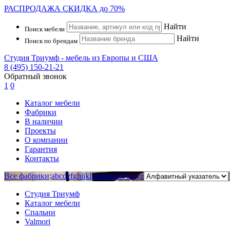
РАСПРОДАЖА
СКИДКА до 70%
Найти
Поиск мебели
Найти
Поиск по брендам
Студия Триумф - мебель из Европы и США
8 (495) 150-21-21
Обратный звонок
1
0
Каталог мебели
Фабрики
В наличии
Проекты
О компании
Гарантия
Контакты
Все фабрики
:
a
b
c
d
e
f
g
h
i
j
k
l
m
n
o
p
r
s
t
u
v
w
x
y
z
Студия Триумф
Каталог мебели
Спальни
Valmori