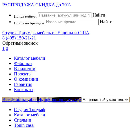
РАСПРОДАЖА
СКИДКА до 70%
Найти
Поиск мебели
Найти
Поиск по брендам
Студия Триумф - мебель из Европы и США
8 (495) 150-21-21
Обратный звонок
1
0
Каталог мебели
Фабрики
В наличии
Проекты
О компании
Гарантия
Контакты
Все фабрики
:
a
b
c
d
e
f
g
h
i
j
k
l
m
n
o
p
r
s
t
u
v
w
x
y
z
Студия Триумф
Каталог мебели
Спальни
Tonin casa