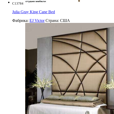
C13784
Julia Gray King Cane Bed
Фабрика:
EJ Victor
Страна:
США