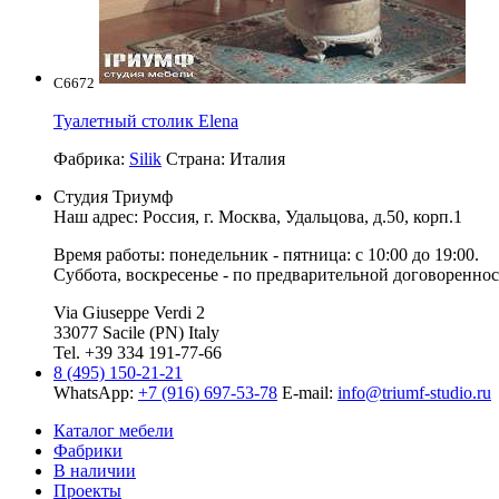
C6672
Туалетный столик Elena
Фабрика:
Silik
Страна:
Италия
Студия Триумф
Наш адрес: Россия, г.
Москва
,
Удальцова, д.50, корп.1
Время работы: понедельник - пятница: с 10:00 до 19:00.
Суббота, воскресенье - по предварительной договореннос
Via Giuseppe Verdi 2
33077 Sacile (PN) Italy
Tel. +39 334 191-77-66
8 (495) 150-21-21
WhatsApp:
+7 (916) 697-53-78
E-mail:
info@triumf-studio.ru
Каталог мебели
Фабрики
В наличии
Проекты