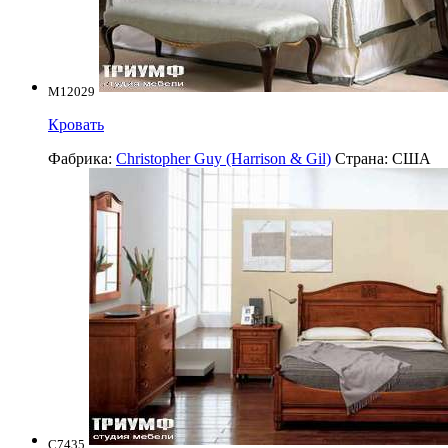
M12029
Кровать
Фабрика:
Christopher Guy (Harrison & Gil)
Страна:
США
C7435