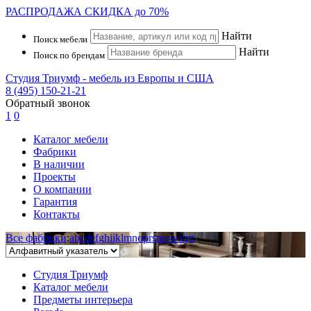
РАСПРОДАЖА
СКИДКА до 70%
Найти
Поиск мебели
Найти
Поиск по брендам
Студия Триумф - мебель из Европы и США
8 (495) 150-21-21
Обратный звонок
1
0
Каталог мебели
Фабрики
В наличии
Проекты
О компании
Гарантия
Контакты
Все фабрики
:
a
b
c
d
e
f
g
h
i
j
k
l
m
n
o
p
r
s
t
u
v
w
x
y
z
Студия Триумф
Каталог мебели
Предметы интерьера