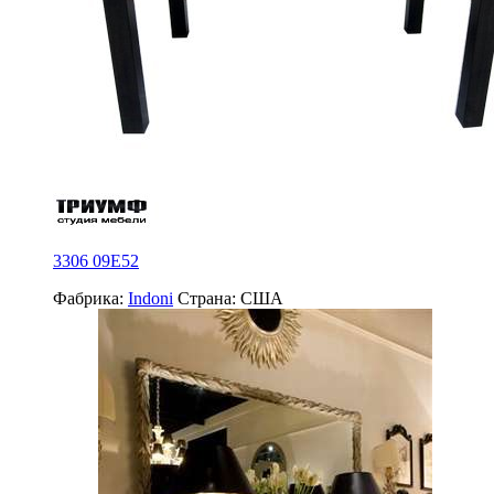
3306 09E52
Фабрика:
Indoni
Страна:
США