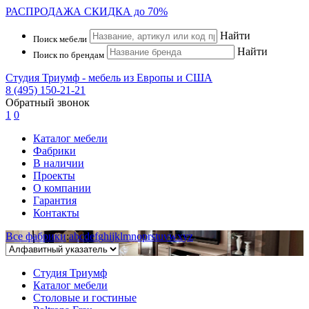
РАСПРОДАЖА
СКИДКА до 70%
Найти
Поиск мебели
Найти
Поиск по брендам
Студия Триумф - мебель из Европы и США
8 (495) 150-21-21
Обратный звонок
1
0
Каталог мебели
Фабрики
В наличии
Проекты
О компании
Гарантия
Контакты
Все фабрики
:
a
b
c
d
e
f
g
h
i
j
k
l
m
n
o
p
r
s
t
u
v
w
x
y
z
Студия Триумф
Каталог мебели
Столовые и гостиные