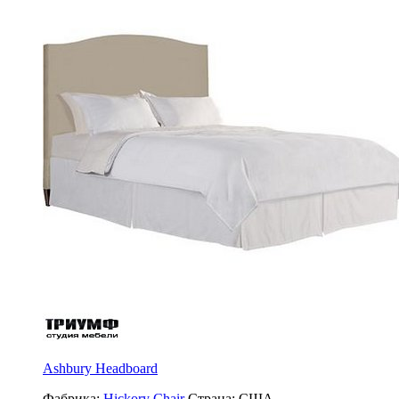
Ashbury Headboard
Фабрика:
Hickory Chair
Страна:
США