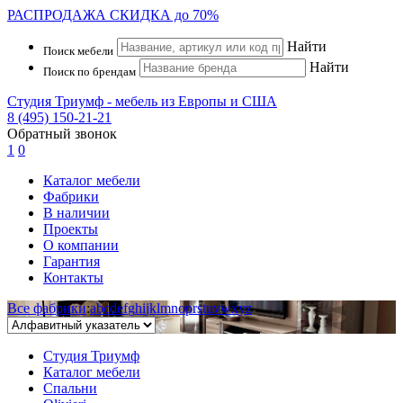
РАСПРОДАЖА
СКИДКА до 70%
Найти
Поиск мебели
Найти
Поиск по брендам
Студия Триумф - мебель из Европы и США
8 (495) 150-21-21
Обратный звонок
1
0
Каталог мебели
Фабрики
В наличии
Проекты
О компании
Гарантия
Контакты
Все фабрики
:
a
b
c
d
e
f
g
h
i
j
k
l
m
n
o
p
r
s
t
u
v
w
x
y
z
Студия Триумф
Каталог мебели
Спальни