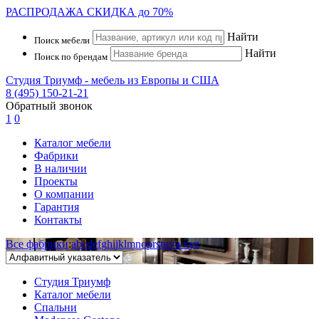
РАСПРОДАЖА
СКИДКА до 70%
Найти
Поиск мебели
Найти
Поиск по брендам
Студия Триумф - мебель из Европы и США
8 (495) 150-21-21
Обратный звонок
1
0
Каталог мебели
Фабрики
В наличии
Проекты
О компании
Гарантия
Контакты
Все фабрики
:
a
b
c
d
e
f
g
h
i
j
k
l
m
n
o
p
r
s
t
u
v
w
x
y
z
Студия Триумф
Каталог мебели
Спальни