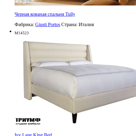
Черная кованая спальня Tully
Фабрика:
Giusti Portos
Страна:
Италия
M14523
Ivy Lane King Bed