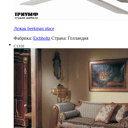
Лежак beekman place
Фабрика:
Eichholtz
Страна:
Голландия
C1316