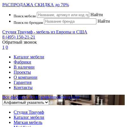
РАСПРОДАЖА
СКИДКА до 70%
Найти
Поиск мебели
Найти
Поиск по брендам
Студия Триумф - мебель из Европы и США
8 (495) 150-21-21
Обратный звонок
1
0
Каталог мебели
Фабрики
В наличии
Проекты
О компании
Гарантия
Контакты
Все фабрики
:
a
b
c
d
e
f
g
h
i
j
k
l
m
n
o
p
r
s
t
u
v
w
x
y
z
Студия Триумф
Каталог мебели
Мягкая мебель