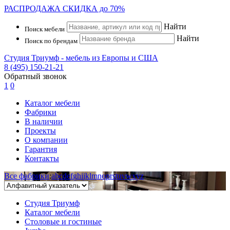
РАСПРОДАЖА
СКИДКА до 70%
Найти
Поиск мебели
Найти
Поиск по брендам
Студия Триумф - мебель из Европы и США
8 (495) 150-21-21
Обратный звонок
1
0
Каталог мебели
Фабрики
В наличии
Проекты
О компании
Гарантия
Контакты
Все фабрики
:
a
b
c
d
e
f
g
h
i
j
k
l
m
n
o
p
r
s
t
u
v
w
x
y
z
Студия Триумф
Каталог мебели
Столовые и гостиные