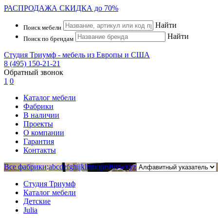
РАСПРОДАЖА
СКИДКА до 70%
Найти
Поиск мебели
Найти
Поиск по брендам
Студия Триумф - мебель из Европы и США
8 (495) 150-21-21
Обратный звонок
1
0
Каталог мебели
Фабрики
В наличии
Проекты
О компании
Гарантия
Контакты
Все фабрики
:
a
b
c
d
e
f
g
h
i
j
k
l
m
n
o
p
r
s
t
u
v
w
x
y
z
Студия Триумф
Каталог мебели
Детские
Julia