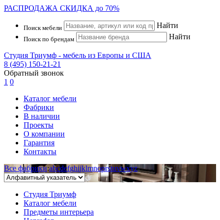
РАСПРОДАЖА
СКИДКА до 70%
Найти
Поиск мебели
Найти
Поиск по брендам
Студия Триумф - мебель из Европы и США
8 (495) 150-21-21
Обратный звонок
1
0
Каталог мебели
Фабрики
В наличии
Проекты
О компании
Гарантия
Контакты
Все фабрики
:
a
b
c
d
e
f
g
h
i
j
k
l
m
n
o
p
r
s
t
u
v
w
x
y
z
Студия Триумф
Каталог мебели
Предметы интерьера