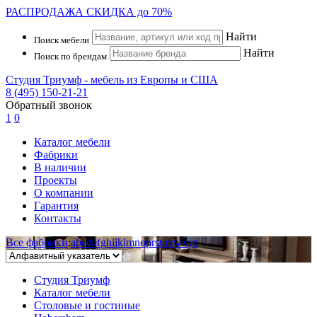
РАСПРОДАЖА
СКИДКА до 70%
Найти
Поиск мебели
Найти
Поиск по брендам
Студия Триумф - мебель из Европы и США
8 (495) 150-21-21
Обратный звонок
1
0
Каталог мебели
Фабрики
В наличии
Проекты
О компании
Гарантия
Контакты
Все фабрики
:
a
b
c
d
e
f
g
h
i
j
k
l
m
n
o
p
r
s
t
u
v
w
x
y
z
Студия Триумф
Каталог мебели
Столовые и гостиные