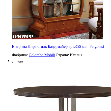
Витрина Лира стиль Бадермайер арт.356 кол. Pergolesi
Фабрика:
Colombo Mobili
Страна:
Италия
C13689