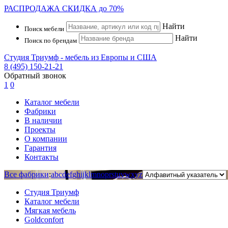
РАСПРОДАЖА
СКИДКА до 70%
Найти
Поиск мебели
Найти
Поиск по брендам
Студия Триумф - мебель из Европы и США
8 (495) 150-21-21
Обратный звонок
1
0
Каталог мебели
Фабрики
В наличии
Проекты
О компании
Гарантия
Контакты
Все фабрики
:
a
b
c
d
e
f
g
h
i
j
k
l
m
n
o
p
r
s
t
u
v
w
x
y
z
Студия Триумф
Каталог мебели
Мягкая мебель
Goldconfort