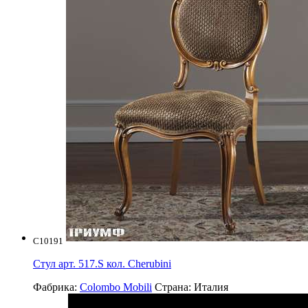
C10191
Стул арт. 517.S кол. Cherubini
Фабрика:
Colombo Mobili
Страна:
Италия