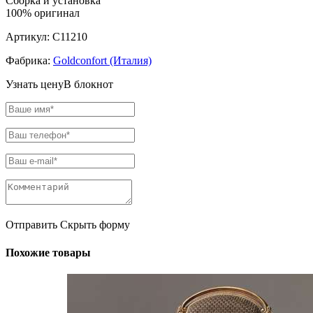
Сборка и установка
100% оригинал
Артикул:
C11210
Фабрика:
Goldconfort (Италия)
Узнать цену
В блокнот
Отправить
Скрыть форму
Похожие товары