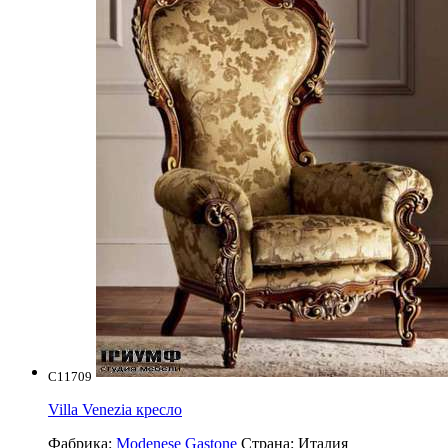
C11709
Villa Venezia кресло
Фабрика:
Modenese Gastone
Страна:
Италия