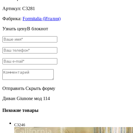
Артикул:
C3281
Фабрика:
Formitalia (Италия)
Узнать цену
В блокнот
Отправить
Скрыть форму
Диван Giunone мод 114
Похожие товары
C3246