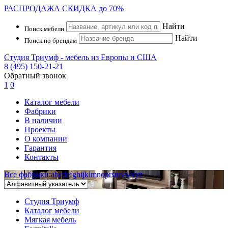
РАСПРОДАЖА
СКИДКА до 70%
Найти
Поиск мебели
Найти
Поиск по брендам
Студия Триумф - мебель из Европы и США
8 (495) 150-21-21
Обратный звонок
1
0
Каталог мебели
Фабрики
В наличии
Проекты
О компании
Гарантия
Контакты
Все фабрики
:
a
b
c
d
e
f
g
h
i
j
k
l
m
n
o
p
r
s
t
u
v
w
x
y
z
Студия Триумф
Каталог мебели
Мягкая мебель