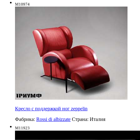
M10974
Кресло с поддержкой ног zeppelin
Фабрика:
Rossi di albizzate
Страна:
Италия
M11923