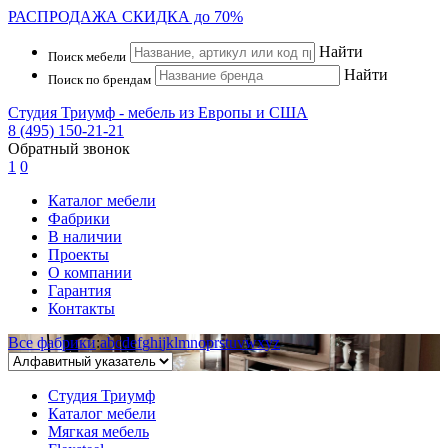
РАСПРОДАЖА
СКИДКА до 70%
Найти
Поиск мебели
Найти
Поиск по брендам
Студия Триумф - мебель из Европы и США
8 (495) 150-21-21
Обратный звонок
1
0
Каталог мебели
Фабрики
В наличии
Проекты
О компании
Гарантия
Контакты
Все фабрики
:
a
b
c
d
e
f
g
h
i
j
k
l
m
n
o
p
r
s
t
u
v
w
x
y
z
Студия Триумф
Каталог мебели
Мягкая мебель