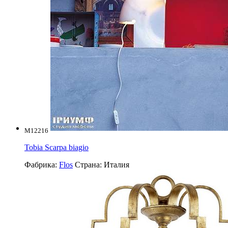
M12216
Tobia Scarpa biagio
Фабрика:
Flos
Страна:
Италия