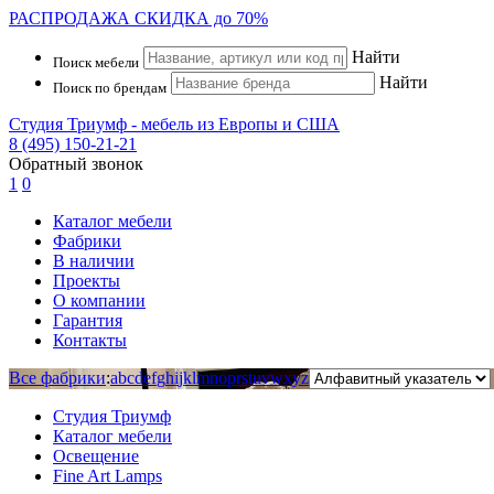
РАСПРОДАЖА
СКИДКА до 70%
Найти
Поиск мебели
Найти
Поиск по брендам
Студия Триумф - мебель из Европы и США
8 (495) 150-21-21
Обратный звонок
1
0
Каталог мебели
Фабрики
В наличии
Проекты
О компании
Гарантия
Контакты
Все фабрики
:
a
b
c
d
e
f
g
h
i
j
k
l
m
n
o
p
r
s
t
u
v
w
x
y
z
Студия Триумф
Каталог мебели
Освещение
Fine Art Lamps