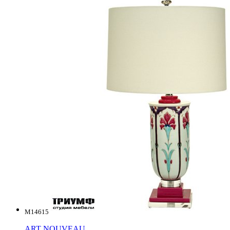
M14615
ART NOUVEAU