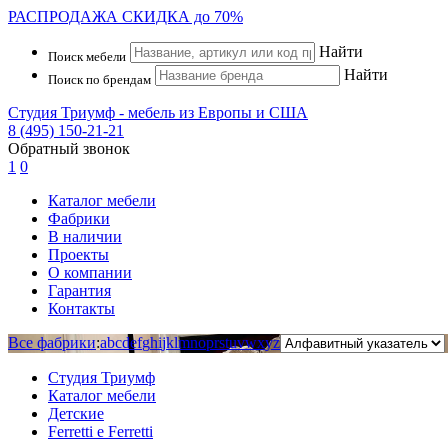
РАСПРОДАЖА
СКИДКА до 70%
Найти
Поиск мебели
Найти
Поиск по брендам
Студия Триумф - мебель из Европы и США
8 (495) 150-21-21
Обратный звонок
1
0
Каталог мебели
Фабрики
В наличии
Проекты
О компании
Гарантия
Контакты
Все фабрики
:
a
b
c
d
e
f
g
h
i
j
k
l
m
n
o
p
r
s
t
u
v
w
x
y
z
Студия Триумф
Каталог мебели
Детские
Ferretti e Ferretti