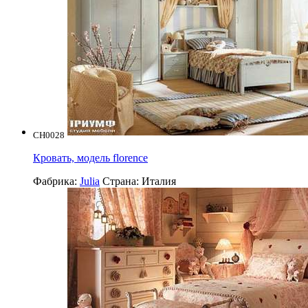
CH0028
Кровать, модель florence
Фабрика:
Julia
Страна:
Италия