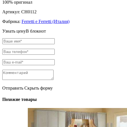
100% оригинал
Артикул:
CH0112
Фабрика:
Ferretti e Ferretti (Италия)
Узнать цену
В блокнот
Отправить
Скрыть форму
Похожие товары