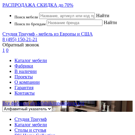
РАСПРОДАЖА
СКИДКА до 70%
Найти
Поиск мебели
Найти
Поиск по брендам
Студия Триумф - мебель из Европы и США
8 (495) 150-21-21
Обратный звонок
1
0
Каталог мебели
Фабрики
В наличии
Проекты
О компании
Гарантия
Контакты
Все фабрики
:
a
b
c
d
e
f
g
h
i
j
k
l
m
n
o
p
r
s
t
u
v
w
x
y
z
Студия Триумф
Каталог мебели
Столы и стулья