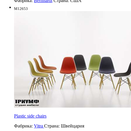
Фабрика:
Bernhardt
Страна:
США
M12653
Plastic side chairs
Фабрика:
Vitra
Страна:
Швейцария