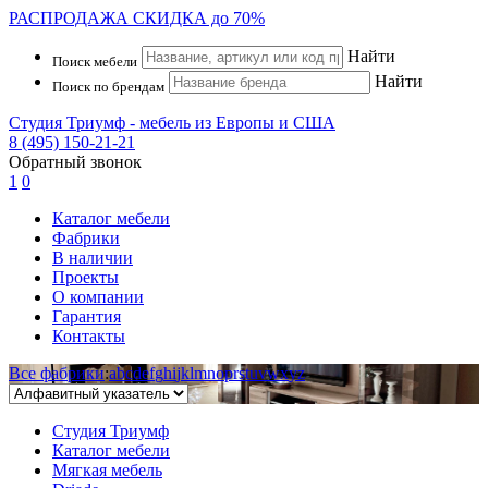
РАСПРОДАЖА
СКИДКА до 70%
Найти
Поиск мебели
Найти
Поиск по брендам
Студия Триумф - мебель из Европы и США
8 (495) 150-21-21
Обратный звонок
1
0
Каталог мебели
Фабрики
В наличии
Проекты
О компании
Гарантия
Контакты
Все фабрики
:
a
b
c
d
e
f
g
h
i
j
k
l
m
n
o
p
r
s
t
u
v
w
x
y
z
Студия Триумф
Каталог мебели
Мягкая мебель