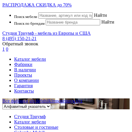
РАСПРОДАЖА
СКИДКА до 70%
Найти
Поиск мебели
Найти
Поиск по брендам
Студия Триумф - мебель из Европы и США
8 (495) 150-21-21
Обратный звонок
1
0
Каталог мебели
Фабрики
В наличии
Проекты
О компании
Гарантия
Контакты
Все фабрики
:
a
b
c
d
e
f
g
h
i
j
k
l
m
n
o
p
r
s
t
u
v
w
x
y
z
Студия Триумф
Каталог мебели
Столовые и гостиные