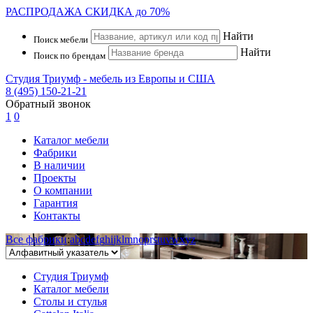
РАСПРОДАЖА
СКИДКА до 70%
Найти
Поиск мебели
Найти
Поиск по брендам
Студия Триумф - мебель из Европы и США
8 (495) 150-21-21
Обратный звонок
1
0
Каталог мебели
Фабрики
В наличии
Проекты
О компании
Гарантия
Контакты
Все фабрики
:
a
b
c
d
e
f
g
h
i
j
k
l
m
n
o
p
r
s
t
u
v
w
x
y
z
Студия Триумф
Каталог мебели
Столы и стулья