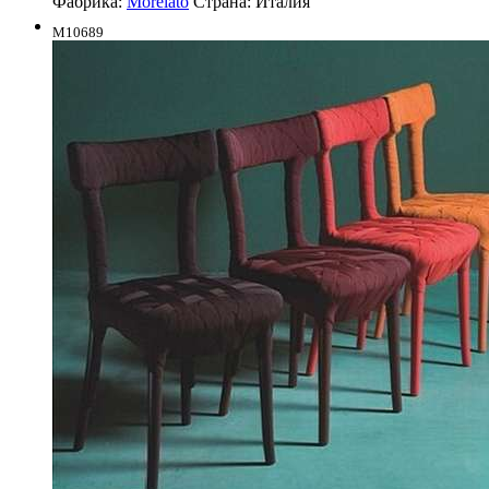
Фабрика:
Morelato
Страна:
Италия
M10689