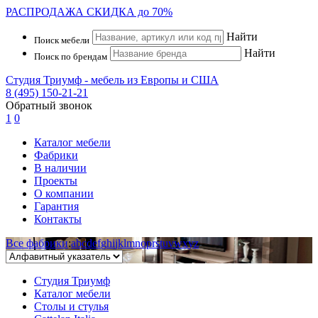
РАСПРОДАЖА
СКИДКА до 70%
Найти
Поиск мебели
Найти
Поиск по брендам
Студия Триумф - мебель из Европы и США
8 (495) 150-21-21
Обратный звонок
1
0
Каталог мебели
Фабрики
В наличии
Проекты
О компании
Гарантия
Контакты
Все фабрики
:
a
b
c
d
e
f
g
h
i
j
k
l
m
n
o
p
r
s
t
u
v
w
x
y
z
Студия Триумф
Каталог мебели
Столы и стулья