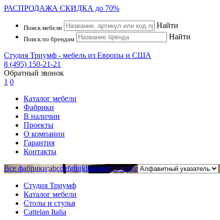
РАСПРОДАЖА
СКИДКА до 70%
Найти
Поиск мебели
Найти
Поиск по брендам
Студия Триумф - мебель из Европы и США
8 (495) 150-21-21
Обратный звонок
1
0
Каталог мебели
Фабрики
В наличии
Проекты
О компании
Гарантия
Контакты
Все фабрики
:
a
b
c
d
e
f
g
h
i
j
k
l
m
n
o
p
r
s
t
u
v
w
x
y
z
Студия Триумф
Каталог мебели
Столы и стулья
Cattelan Italia