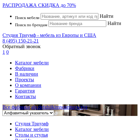
РАСПРОДАЖА
СКИДКА до 70%
Найти
Поиск мебели
Найти
Поиск по брендам
Студия Триумф - мебель из Европы и США
8 (495) 150-21-21
Обратный звонок
1
0
Каталог мебели
Фабрики
В наличии
Проекты
О компании
Гарантия
Контакты
Все фабрики
:
a
b
c
d
e
f
g
h
i
j
k
l
m
n
o
p
r
s
t
u
v
w
x
y
z
Студия Триумф
Каталог мебели
Столы и стулья