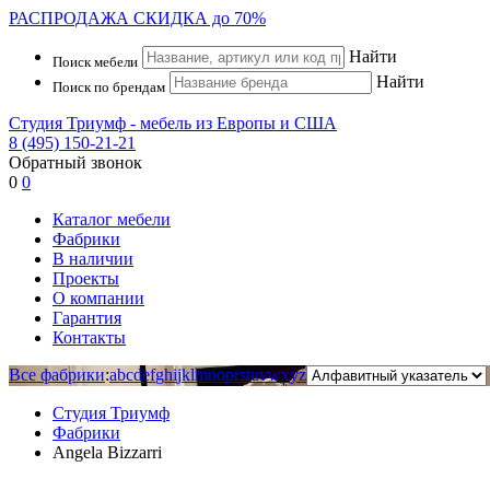
РАСПРОДАЖА
СКИДКА до 70%
Найти
Поиск мебели
Найти
Поиск по брендам
Студия Триумф - мебель из Европы и США
8 (495) 150-21-21
Обратный звонок
0
0
Каталог мебели
Фабрики
В наличии
Проекты
О компании
Гарантия
Контакты
Все фабрики
:
a
b
c
d
e
f
g
h
i
j
k
l
m
n
o
p
r
s
t
u
v
w
x
y
z
Студия Триумф
Фабрики
Angela Bizzarri