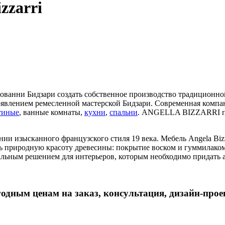
zzarri
ованни Бидзари создать собственное производство традиционн
с появлением ремесленной мастерской Бидзари. Современная компа
тиные
, ванные комнаты,
кухни
,
спальни
. ANGELLA BIZZARRI пре
и изысканного французского стиля 19 века. Мебель Angela Bizza
 природную красоту древесины: покрытие воском и гуммилаком
деальным решением для интерьеров, которым необходимо придать 
одным ценам на заказ, консультация, дизайн-проект