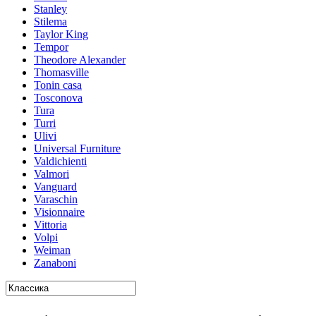
Stanley
Stilema
Taylor King
Tempor
Theodore Alexander
Thomasville
Tonin casa
Tosconova
Tura
Turri
Ulivi
Universal Furniture
Valdichienti
Valmori
Vanguard
Varaschin
Visionnaire
Vittoria
Volpi
Weiman
Zanaboni