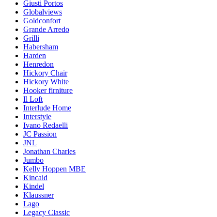
Giusti Portos
Globalviews
Goldconfort
Grande Arredo
Grilli
Habersham
Harden
Henredon
Hickory Chair
Hickory White
Hooker firniture
Il Loft
Interlude Home
Interstyle
Ivano Redaelli
JC Passion
JNL
Jonathan Charles
Jumbo
Kelly Hoppen MBE
Kincaid
Kindel
Klaussner
Lago
Legacy Classic