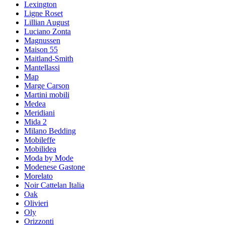
Lexington
Ligne Roset
Lillian August
Luciano Zonta
Magnussen
Maison 55
Maitland-Smith
Mantellassi
Map
Marge Carson
Martini mobili
Medea
Meridiani
Mida 2
Milano Bedding
Mobileffe
Mobilidea
Moda by Mode
Modenese Gastone
Morelato
Noir Cattelan Italia
Oak
Olivieri
Oly
Orizzonti