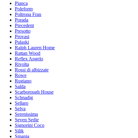
Pianca
Poleform
Poltrona Frau
Porada
Precedent
Presotto
Provasi
Pulaski
Ralph Lauren Home
Rattan Wood
Reflex Angelo
Rivolta
Rossi di albizzate
Rowe
Rugiano
Salda
Scarborough House
Schnadig
Sellaro
Selva
Serenissima
Seven Sedie
Signorini Coco
Silik
Smania