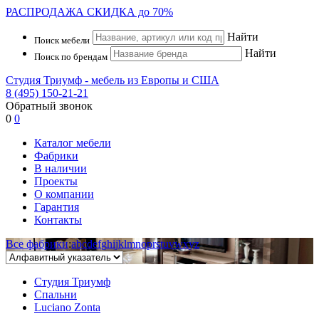
РАСПРОДАЖА
СКИДКА до 70%
Найти
Поиск мебели
Найти
Поиск по брендам
Студия Триумф - мебель из Европы и США
8 (495) 150-21-21
Обратный звонок
0
0
Каталог мебели
Фабрики
В наличии
Проекты
О компании
Гарантия
Контакты
Все фабрики
:
a
b
c
d
e
f
g
h
i
j
k
l
m
n
o
p
r
s
t
u
v
w
x
y
z
Студия Триумф
Спальни
Luciano Zonta