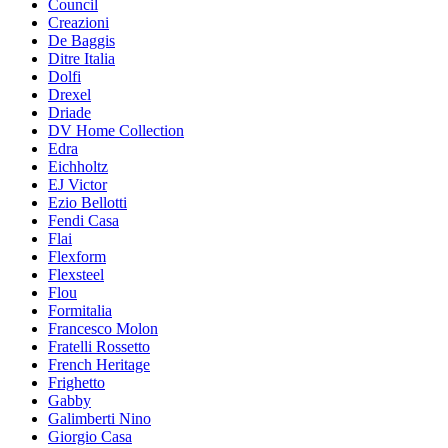
Council
Creazioni
De Baggis
Ditre Italia
Dolfi
Drexel
Driade
DV Home Collection
Edra
Eichholtz
EJ Victor
Ezio Bellotti
Fendi Casa
Flai
Flexform
Flexsteel
Flou
Formitalia
Francesco Molon
Fratelli Rossetto
French Heritage
Frighetto
Gabby
Galimberti Nino
Giorgio Casa