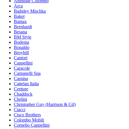
Annibale Colombo
Arca
Badgley Mischka
Baker
Bamax
Bernhardt
Besana
BM Style
Bodema
Bonaldo
Broyhill
Cantori
Cappellini
Caracole
Carpanelli Spa
Cassina
Cattelan Italia
Centure
Chaddock
Chelini
Christopher Guy (Harrison & Gil)
Ciacci
Cisco Brothers
Colombo Mobili
Cornelio Cappellini