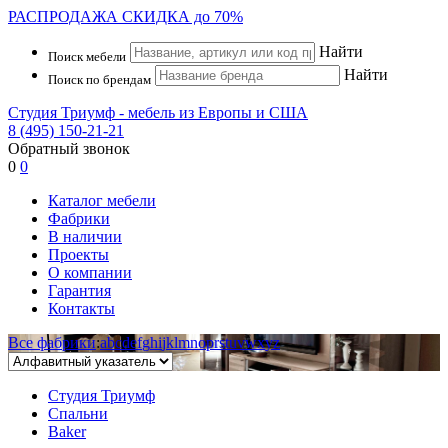
РАСПРОДАЖА
СКИДКА до 70%
Найти
Поиск мебели
Найти
Поиск по брендам
Студия Триумф - мебель из Европы и США
8 (495) 150-21-21
Обратный звонок
0
0
Каталог мебели
Фабрики
В наличии
Проекты
О компании
Гарантия
Контакты
Все фабрики
:
a
b
c
d
e
f
g
h
i
j
k
l
m
n
o
p
r
s
t
u
v
w
x
y
z
Студия Триумф
Спальни
Baker