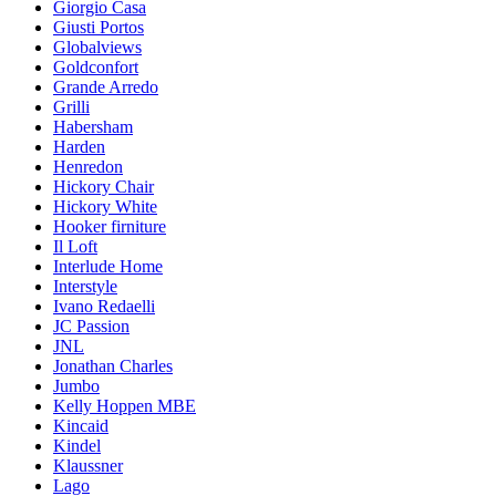
Giorgio Casa
Giusti Portos
Globalviews
Goldconfort
Grande Arredo
Grilli
Habersham
Harden
Henredon
Hickory Chair
Hickory White
Hooker firniture
Il Loft
Interlude Home
Interstyle
Ivano Redaelli
JC Passion
JNL
Jonathan Charles
Jumbo
Kelly Hoppen MBE
Kincaid
Kindel
Klaussner
Lago