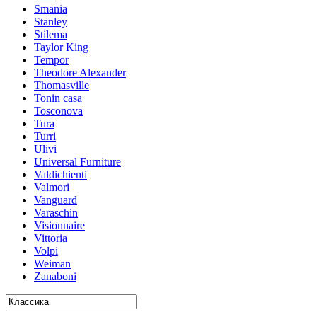
Smania
Stanley
Stilema
Taylor King
Tempor
Theodore Alexander
Thomasville
Tonin casa
Tosconova
Tura
Turri
Ulivi
Universal Furniture
Valdichienti
Valmori
Vanguard
Varaschin
Visionnaire
Vittoria
Volpi
Weiman
Zanaboni