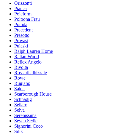
Orizzonti
Pianca
Poleform
Poltrona Frau
Porada
Precedent
Presotto
Provasi
Pulaski
Ralph Lauren Home
Rattan Wood
Reflex Angelo
Rivolta
Rossi di albizzate
Rowe
Rugiano
Salda
Scarborough House
Schnadig
Sellaro
Selva
Serenissima
Seven Sedie
Signorini Coco
Silik