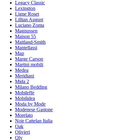
Legacy Classic
Lexington
Ligne Roset
Lillian August
Luciano Zonta
Magnussen
Maison 55
Maitland-Smith
Mantellassi
Map
Marge Carson
Martini mobili
Medea
Meridiani
Mida 2
Milano Bedding
Mobileffe
Mobilidea
Moda by Mode
Modenese Gastone
Morelato
Noir Cattelan Italia
Oak
Olivieri
Oly