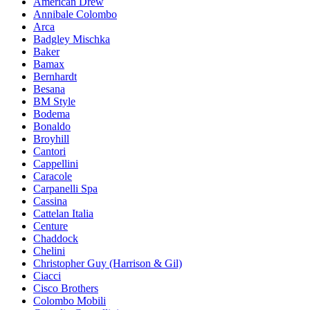
American Drew
Annibale Colombo
Arca
Badgley Mischka
Baker
Bamax
Bernhardt
Besana
BM Style
Bodema
Bonaldo
Broyhill
Cantori
Cappellini
Caracole
Carpanelli Spa
Cassina
Cattelan Italia
Centure
Chaddock
Chelini
Christopher Guy (Harrison & Gil)
Ciacci
Cisco Brothers
Colombo Mobili