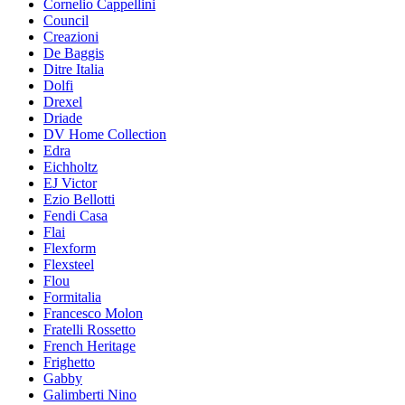
Cornelio Cappellini
Council
Creazioni
De Baggis
Ditre Italia
Dolfi
Drexel
Driade
DV Home Collection
Edra
Eichholtz
EJ Victor
Ezio Bellotti
Fendi Casa
Flai
Flexform
Flexsteel
Flou
Formitalia
Francesco Molon
Fratelli Rossetto
French Heritage
Frighetto
Gabby
Galimberti Nino