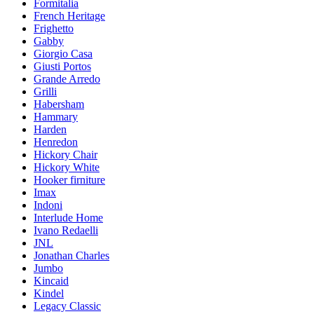
Formitalia
French Heritage
Frighetto
Gabby
Giorgio Casa
Giusti Portos
Grande Arredo
Grilli
Habersham
Hammary
Harden
Henredon
Hickory Chair
Hickory White
Hooker firniture
Imax
Indoni
Interlude Home
Ivano Redaelli
JNL
Jonathan Charles
Jumbo
Kincaid
Kindel
Legacy Classic