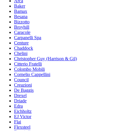
Arca
Baker
Bamax
Besana
Bizzotto
Broyhill
Caracole
Carpanelli Spa
Centure
Chaddock
Chelini
Christopher Guy (Harrison & Gil)
Citterio Fratelli
Colombo Mobili
Cornelio Cappellini
Council
Creazioni
De Baggis
Drexel
Driade
Edra
Eichholtz
EJ Victor
Flai
Flexsteel