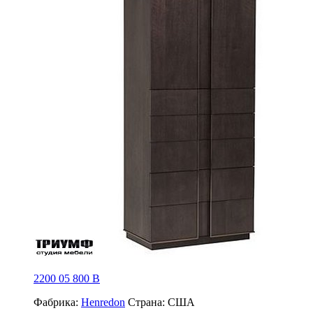
2200 05 800 B
Фабрика:
Henredon
Страна:
США