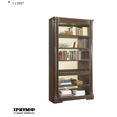
C13997