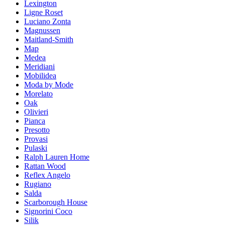
Lexington
Ligne Roset
Luciano Zonta
Magnussen
Maitland-Smith
Map
Medea
Meridiani
Mobilidea
Moda by Mode
Morelato
Oak
Olivieri
Pianca
Presotto
Provasi
Pulaski
Ralph Lauren Home
Rattan Wood
Reflex Angelo
Rugiano
Salda
Scarborough House
Signorini Coco
Silik