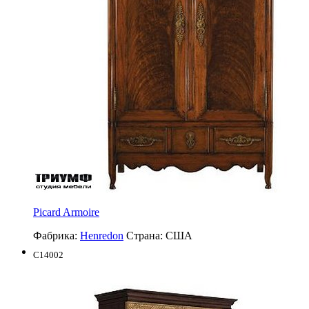
Picard Armoire
Фабрика:
Henredon
Страна:
США
C14002