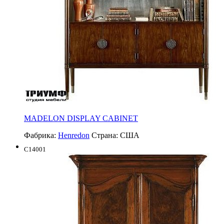
MADELON DISPLAY CABINET
Фабрика:
Henredon
Страна:
США
C14001