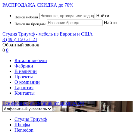
РАСПРОДАЖА
СКИДКА до 70%
Найти
Поиск мебели
Найти
Поиск по брендам
Студия Триумф - мебель из Европы и США
8 (495) 150-21-21
Обратный звонок
0
0
Каталог мебели
Фабрики
В наличии
Проекты
О компании
Гарантия
Контакты
Все фабрики
:
a
b
c
d
e
f
g
h
i
j
k
l
m
n
o
p
r
s
t
u
v
w
x
y
z
Студия Триумф
Шкафы
Henredon