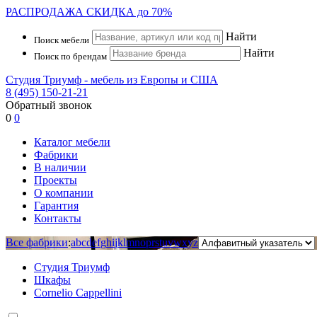
РАСПРОДАЖА
СКИДКА до 70%
Найти
Поиск мебели
Найти
Поиск по брендам
Студия Триумф - мебель из Европы и США
8 (495) 150-21-21
Обратный звонок
0
0
Каталог мебели
Фабрики
В наличии
Проекты
О компании
Гарантия
Контакты
Все фабрики
:
a
b
c
d
e
f
g
h
i
j
k
l
m
n
o
p
r
s
t
u
v
w
x
y
z
Студия Триумф
Шкафы
Cornelio Cappellini