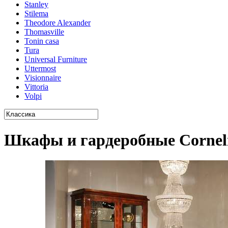
Stanley
Stilema
Theodore Alexander
Thomasville
Tonin casa
Tura
Universal Furniture
Uttermost
Visionnaire
Vittoria
Volpi
Шкафы и гардеробные Corneli