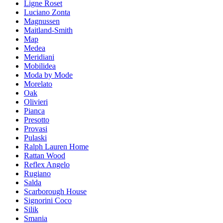
Ligne Roset
Luciano Zonta
Magnussen
Maitland-Smith
Map
Medea
Meridiani
Mobilidea
Moda by Mode
Morelato
Oak
Olivieri
Pianca
Presotto
Provasi
Pulaski
Ralph Lauren Home
Rattan Wood
Reflex Angelo
Rugiano
Salda
Scarborough House
Signorini Coco
Silik
Smania