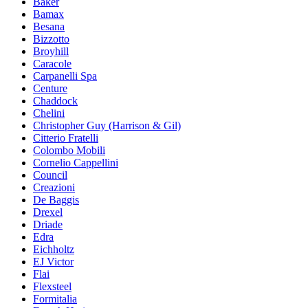
Baker
Bamax
Besana
Bizzotto
Broyhill
Caracole
Carpanelli Spa
Centure
Chaddock
Chelini
Christopher Guy (Harrison & Gil)
Citterio Fratelli
Colombo Mobili
Cornelio Cappellini
Council
Creazioni
De Baggis
Drexel
Driade
Edra
Eichholtz
EJ Victor
Flai
Flexsteel
Formitalia