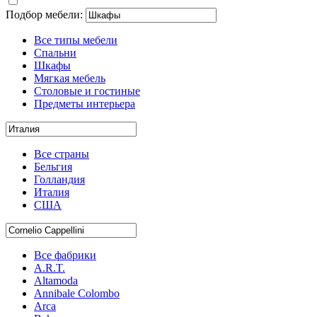
Подбор мебели:
Все типы мебели
Спальни
Шкафы
Мягкая мебель
Столовые и гостиные
Предметы интерьера
Все страны
Бельгия
Голландия
Италия
США
Все фабрики
A.R.T.
Altamoda
Annibale Colombo
Arca