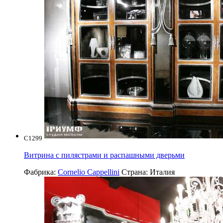
C1299
Витрина с пилястрами и распашными дверьми
Фабрика:
Cornelio Cappellini
Страна:
Италия