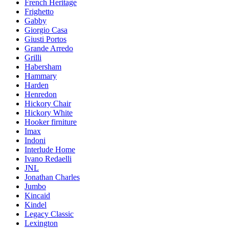
French Heritage
Frighetto
Gabby
Giorgio Casa
Giusti Portos
Grande Arredo
Grilli
Habersham
Hammary
Harden
Henredon
Hickory Chair
Hickory White
Hooker firniture
Imax
Indoni
Interlude Home
Ivano Redaelli
JNL
Jonathan Charles
Jumbo
Kincaid
Kindel
Legacy Classic
Lexington