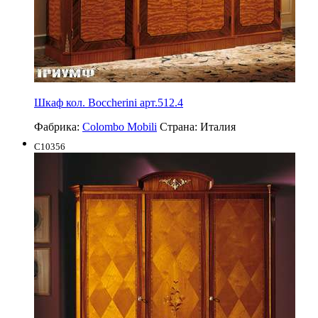
Шкаф кол. Boccherini арт.512.4
Фабрика:
Colombo Mobili
Страна:
Италия
C10356