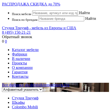
РАСПРОДАЖА
СКИДКА до 70%
Найти
Поиск мебели
Найти
Поиск по брендам
Студия Триумф - мебель из Европы и США
8 (495) 150-21-21
Обратный звонок
0
0
Каталог мебели
Фабрики
В наличии
Проекты
О компании
Гарантия
Контакты
Все фабрики
:
a
b
c
d
e
f
g
h
i
j
k
l
m
n
o
p
r
s
t
u
v
w
x
y
z
Студия Триумф
Шкафы
Colombo Mobili