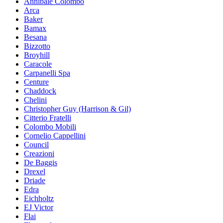
Annibale Colombo
Arca
Baker
Bamax
Besana
Bizzotto
Broyhill
Caracole
Carpanelli Spa
Centure
Chaddock
Chelini
Christopher Guy (Harrison & Gil)
Citterio Fratelli
Colombo Mobili
Cornelio Cappellini
Council
Creazioni
De Baggis
Drexel
Driade
Edra
Eichholtz
EJ Victor
Flai