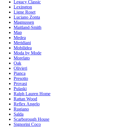
Legacy Classic
Lexington
Ligne Roset
Luciano Zonta
Magnussen
Maitland-Smith
Map
Medea
Meridiani
Mobilidea
Moda by Mode
Morelato
Oak
Olivieri
Pianca
Presotto
Provasi
Pulaski
Ralph Lauren Home
Rattan Wood
Reflex Angelo
Rugiano
Salda
Scarborough House
Signorini Coco