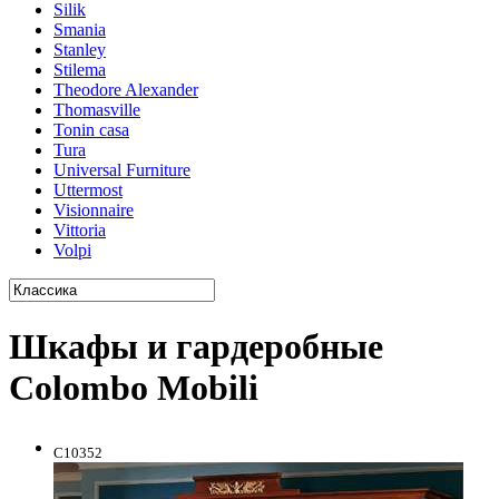
Silik
Smania
Stanley
Stilema
Theodore Alexander
Thomasville
Tonin casa
Tura
Universal Furniture
Uttermost
Visionnaire
Vittoria
Volpi
Шкафы и гардеробные
Colombo Mobili
C10352