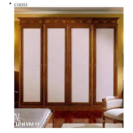
C10353