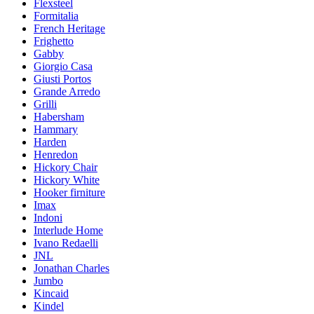
Flexsteel
Formitalia
French Heritage
Frighetto
Gabby
Giorgio Casa
Giusti Portos
Grande Arredo
Grilli
Habersham
Hammary
Harden
Henredon
Hickory Chair
Hickory White
Hooker firniture
Imax
Indoni
Interlude Home
Ivano Redaelli
JNL
Jonathan Charles
Jumbo
Kincaid
Kindel